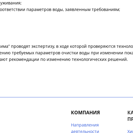
луживания;
соответствии параметров воды, заявленным требованиям;
има” проводят экспертизу, в ходе которой проверяются технол
ению требуемых параметров очистки воды при изменении пока
вают рекомендации по изменению технологических решений.
КОМПАНИЯ
К
П
Направления
деятельности
Хи