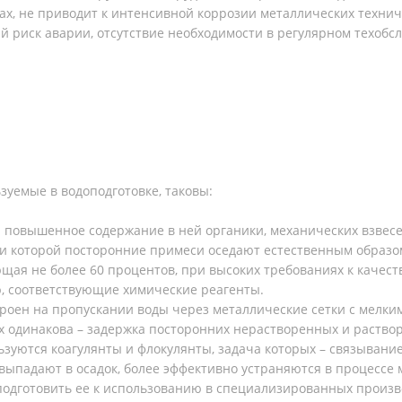
, не приводит к интенсивной коррозии металлических техниче
 риск аварии, отсутствие необходимости в регулярном техобс
уемые в водоподготовке, таковы:
а повышенное содержание в ней органики, механических взвес
ри которой посторонние примеси оседают естественным образом
щая не более 60 процентов, при высоких требованиях к качес
 соответствующие химические реагенты.
роен на пропускании воды через металлические сетки с мелк
аях одинакова – задержка посторонних нерастворенных и раств
ьзуются коагулянты и флокулянты, задача которых – связывани
 выпадают в осадок, более эффективно устраняются в процессе
 подготовить ее к использованию в специализированных произв