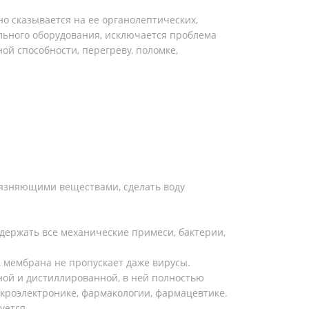
о сказывается на ее органолептических,
ельного оборудования, исключается проблема
й способности, перегреву, поломке,
рязняющими веществами, сделать воду
адержать все механические примеси, бактерии,
, мембрана не пропускает даже вирусы.
ной и дистиллированной, в ней полностью
кроэлектронике, фармакологии, фармацевтике.
уется.