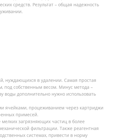
ских средств. Результат – общая надежность
луживании.
ей, нуждающихся в удалении. Самая простая
, под собственным весом. Минус метода –
тву воды дополнительно нужно использовать
ими ячейками, процеживанием через картриджи
оренных примесей.
е мелких загрязняющих частиц в более
 механической фильтрации. Также реагентная
одственных системах, привести в норму