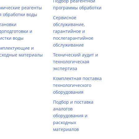
Подбор реагентной
мические реагенты
программы обработки
я обработки воды
Сервисное
тановки
обслуживание,
доподготовки и
гарантийное и
истки воды
послегарантийное
обслуживание
мплектующие и
сходные материалы
Технический аудит и
технологическая
экспертиза
Комплектная поставка
технологического
оборудования
Подбор и поставка
аналогов
оборудования и
расходных
материалов