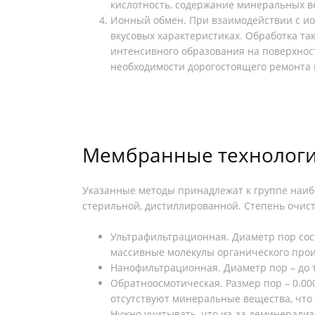
кислотность, содержание минеральных в
Ионный обмен. При взаимодействии с ио
вкусовых характеристиках. Обработка та
интенсивного образования на поверхнос
необходимости дорогостоящего ремонта 
Мембранные технолог
Указанные методы принадлежат к группе наиб
стерильной, дистиллированной. Степень очист
Ультрафильтрационная. Диаметр пор сост
массивные молекулы органического про
Нанофильтрационная. Диаметр пор – до т
Обратноосмотическая. Размер пор – 0.0
отсутствуют минеральные вещества, что
Нужно учитывать, что из-за деминерализ